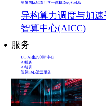
星耀国际鲲泰问学一体机DeepSeek版
异构算力调度与加速
智算中心(AICC)
服务
DC·AI生态创新中心
AI服务
AI培训
智算中心运营服务